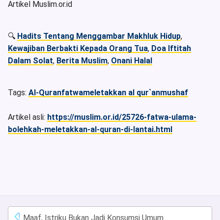
Artikel Muslim.or.id
🔍
Hadits Tentang Menggambar Makhluk Hidup
,
Kewajiban Berbakti Kepada Orang Tua
,
Doa Iftitah
Dalam Solat
,
Berita Muslim
,
Onani Halal
Tags:
Al-Quran
fatwa
meletakkan al qur`an
mushaf
Artikel asli:
https://muslim.or.id/25726-fatwa-ulama-
bolehkah-meletakkan-al-quran-di-lantai.html
Maaf, Istriku Bukan Jadi Konsumsi Umum