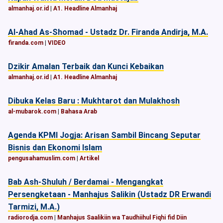
almanhaj.or.id
|
A1. Headline Almanhaj
Al-Ahad As-Shomad - Ustadz Dr. Firanda Andirja, M.A.
firanda.com
|
VIDEO
Dzikir Amalan Terbaik dan Kunci Kebaikan
almanhaj.or.id
|
A1. Headline Almanhaj
Dibuka Kelas Baru : Mukhtarot dan Mulakhosh
al-mubarok.com
|
Bahasa Arab
Agenda KPMI Jogja: Arisan Sambil Bincang Seputar
Bisnis dan Ekonomi Islam
pengusahamuslim.com
|
Artikel
Bab Ash-Shuluh / Berdamai - Mengangkat
Persengketaan - Manhajus Salikin (Ustadz DR Erwandi
Tarmizi, M.A.)
radiorodja.com
|
Manhajus Saalikiin wa Taudhiihul Fiqhi fid Diin