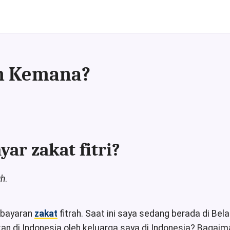
an Kemana?
r zakat fitri?
uh
.
mbayaran
zakat
fitrah. Saat ini saya sedang berada di Be
ikan di Indonesia oleh keluarga saya di Indonesia? Baga