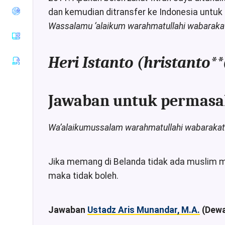
Tirmiziy
dan kemudian ditransfer ke Indonesia untuk d
Sunan an-
Wassalamu ‘alaikum warahmatullahi wabaraka
Nasaiy
Sunan Ibnu
Majah
Heri Istanto (hristanto*
Muwatha
Imam
Malik
Jawaban untuk permasal
Musnad
Imam
Ahmad
Wa’alaikumussalam warahmatullahi wabarakat
Sunan Ad-
Darimiy
Musnad
Jika memang di Belanda tidak ada muslim mi
Imam
maka tidak boleh.
Syafii
Riyadhus
Shalihin
Jawaban
Ustadz Aris Munandar, M.A.
(Dew