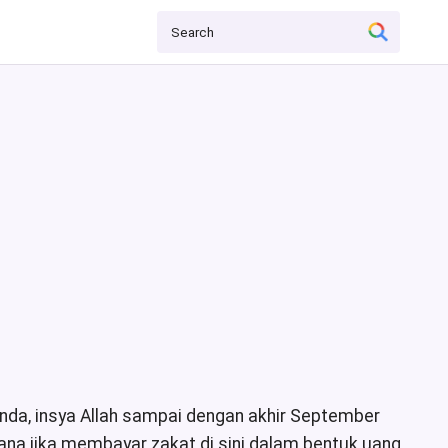
landa, insya Allah sampai dengan akhir September
imana jika membayar
zakat
di sini dalam bentuk uang