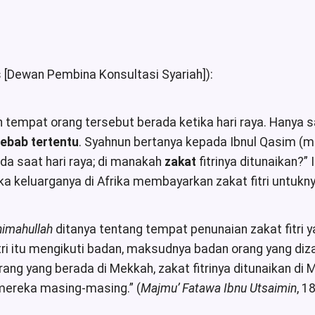
 [Dewan Pembina Konsultasi Syariah]):
h tempat orang tersebut berada ketika hari raya. Hanya sa
ebab tertentu
. Syahnun bertanya kepada Ibnul Qasim (m
ada saat hari raya; di manakah
zakat
fitrinya ditunaikan?
 Jika keluarganya di Afrika membayarkan zakat fitri untukn
imahullah
ditanya tentang tempat penunaian zakat fitri y
i itu mengikuti badan, maksudnya badan orang yang diza
orang yang berada di Mekkah, zakat fitrinya ditunaikan di
 mereka masing-masing.” (
Majmu’ Fatawa Ibnu Utsaimin
, 1