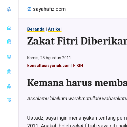
sayahafiz.com
Beranda
|
Artikel
Zakat Fitri Diberik
almanhaj.or.id
Kamis, 25 Agustus 2011
konsultasisyariah.com
konsultasisyariah.com
|
FIKIH
Baca Al-
majalahassunnah.net
Quran
muslim.or.id
Kemana harus membaya
Tafsir Al-
Sahih Al-
nasehat.net
Quran
Bukhari
radiorodja.com
Index Al-
Sahih Al-
Assalamu ‘alaikum warahmatullahi wabarakat
Quran
rumaysho.com
Muslim
Sunan Abu
Dawud
Ustadz, saya ingin menanyakan tentang pe
Sunan at-
2011. Apakah boleh
zakat
fitrah saya dituna