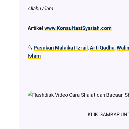
Allahu a’lam.
Artikel
www.KonsultasiSyariah.com
🔍
Pasukan Malaikat Izrail
,
Arti Qadha
,
Wali
Islam
KLIK GAMBAR UNT