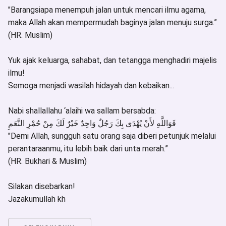
"Barangsiapa menempuh jalan untuk mencari ilmu agama,
maka Allah akan mempermudah baginya jalan menuju surga.”
(HR. Muslim)
Yuk ajak keluarga, sahabat, dan tetangga menghadiri majelis
ilmu!
Semoga menjadi wasilah hidayah dan kebaikan...
Nabi shallallahu ‘alaihi wa sallam bersabda:
فَوَاللَّهِ لأَنْ يُهْدَى بِكَ رَجُلٌ وَاحِدٌ خَيْرٌ لَكَ مِنْ حُمْرِ النَّعَمِ
"Demi Allah, sungguh satu orang saja diberi petunjuk melalui
perantaraanmu, itu lebih baik dari unta merah.”
(HR. Bukhari & Muslim)
Silakan disebarkan!
Jazakumullah kh