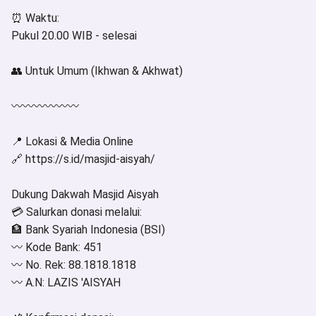
⏰ Waktu:
Pukul 20.00 WIB - selesai
👥 Untuk Umum (Ikhwan & Akhwat)
〰〰〰〰〰〰
📍 Lokasi & Media Online
🔗 https://s.id/masjid-aisyah/
Dukung Dakwah Masjid Aisyah
💳 Salurkan donasi melalui:
🏦 Bank Syariah Indonesia (BSI)
〰️ Kode Bank: 451
〰️ No. Rek: 88.1818.1818
〰️ A.N: LAZIS 'AISYAH