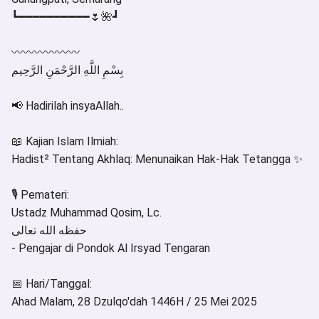
┗━━━━━━━━━━🌷🌺┛
〰〰〰〰〰〰
بِسْمِ اللَّهِ الرَّحْمَنِ الرَّحِيم
📢 Hadirilah insyaAllah..
📖 Kajian Islam Ilmiah:
Hadist² Tentang Akhlaq: Menunaikan Hak-Hak Tetangga ✨
🎙 Pemateri:
Ustadz Muhammad Qosim, Lc.
حفظه الله تعالى
- Pengajar di Pondok Al Irsyad Tengaran
📅 Hari/Tanggal:
Ahad Malam, 28 Dzulqo'dah 1446H / 25 Mei 2025