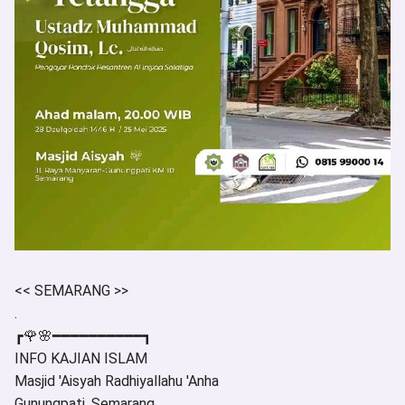
<< SEMARANG >>
.
┏🌹🌸━━━━━━━━━━┓
INFO KAJIAN ISLAM
Masjid 'Aisyah Radhiyallahu 'Anha
Gunungpati, Semarang