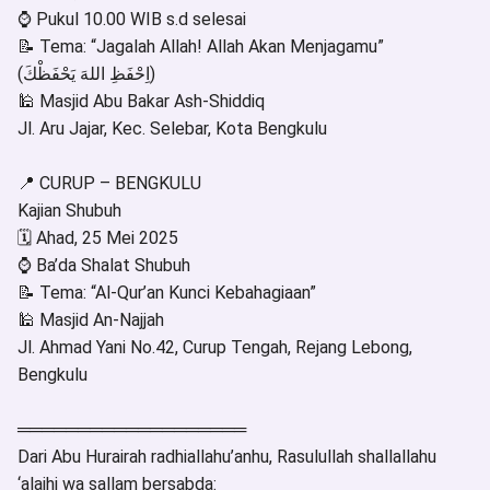
⌚ Pukul 10.00 WIB s.d selesai
📝 Tema: “Jagalah Allah! Allah Akan Menjagamu”
(اِحْفَظِ اللهَ يَحْفَظْكَ)
🕌 Masjid Abu Bakar Ash-Shiddiq
Jl. Aru Jajar, Kec. Selebar, Kota Bengkulu
📍 CURUP – BENGKULU
Kajian Shubuh
🗓️ Ahad, 25 Mei 2025
⌚ Ba’da Shalat Shubuh
📝 Tema: “Al-Qur’an Kunci Kebahagiaan”
🕌 Masjid An-Najjah
Jl. Ahmad Yani No.42, Curup Tengah, Rejang Lebong,
Bengkulu
═══════════════════
Dari Abu Hurairah radhiallahu’anhu, Rasulullah shallallahu
‘alaihi wa sallam bersabda: