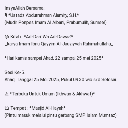
InsyaAllah Bersama :
🎙 *Ustadz Abdurrahman Alamiry, S.H.*
(Mudir Ponpes Imam Al Albani, Prabumulih, Sumsel)
📖 Kitab : *Ad-Daa' Wa Ad-Dawaa'*
_karya Imam Ibnu Qayyim Al-Jauziyyah Rahimahullahu_
*Hari kamis sampai Ahad, 22 sampai 25 mei 2025*
Sesi Ke-5.
Ahad, Tanggal 25 Mei 2025, Pukul 09.30 wib s/d Selesai.
⚠ *Terbuka Untuk Umum (Ikhwan & Akhwat)*
🕌 Tempat : *Masjid Al-Hayah*
(Pintu masuk melalui pintu gerbang SMP Islam Mumtaz)