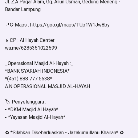
Jl. Z.A Pagar Alam, Gg. Aliun Usman, Gedung Meneng -
Bandar Lampung
📍G-Maps : https://goo.gl/maps/TUp1W1Jw8by
📱CP : Al Hayah Center
wa.me/6285351022599
_Operasional Masjid Al-Hayah :_
*BANK SYARIAH INDONESIA*
*(451) 888 777 5538*
A.N OPERASIONAL MASJID AL-HAYAH
🏷 Penyelenggara :
▪ *DKM Masjid Al Hayah*
▪ *Yayasan Masjid Al-Hayah*
♻️ *Silahkan Disebarluaskan - Jazakumullahu Khairan* ♻️